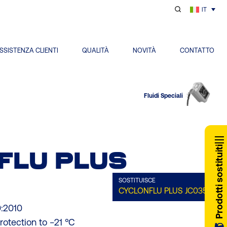
IT
SSISTENZA CLIENTI
QUALITÀ
NOVITÀ
CONTATTO
Fluidi Speciali
Prodotti sostituiti
FLU PLUS
SOSTITUISCE
CYCLONFLU PLUS
JC035
:2010
rotection to −21 °C