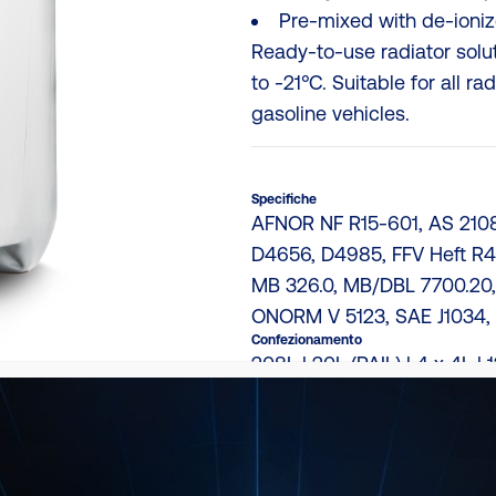
Pre‑mixed with de‑ioni
Ready-to-use radiator solut
to -21°C. Suitable for all r
gasoline vehicles.
Specifiche
AFNOR NF R15-601, AS 210
D4656, D4985, FFV Heft R4
MB 326.0, MB/DBL 7700.20,
ONORM V 5123, SAE J1034,
Confezionamento
208L | 20L (PAIL) | 4 x 4L | 1
TDS