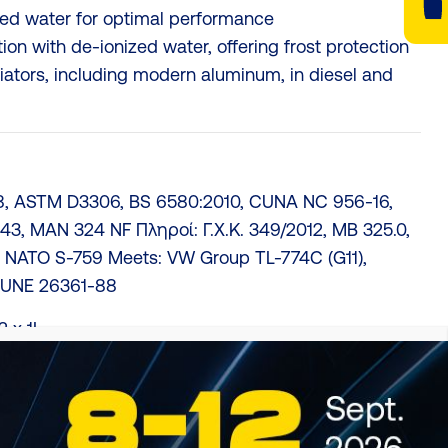
zed water for optimal performance
ion with de-ionized water, offering frost protection
adiators, including modern aluminum, in diesel and
8, ASTM D3306, BS 6580:2010, CUNA NC 956-16,
43, MAN 324 NF Πληροί: Γ.Χ.Κ. 349/2012, MB 325.0,
 NATO S-759 Meets: VW Group TL-774C (G11),
 UNE 26361-88
2 x 1L