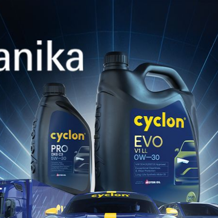
P R2
CYBIO-GEAR