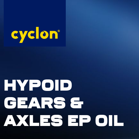
Skip
to
content
HYPOID
GEARS &
AXLES EP OIL