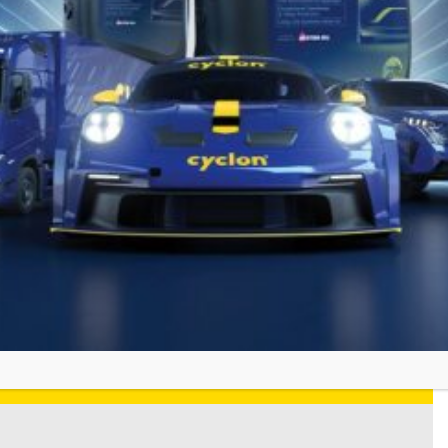
ΑΝΑΚΑΛΥΨΤΕ ΤΩΡΑ
ΑΝΑΚΑΛΎΨΤΕ ΤΗ CYCLON
ΣΤΑ
SOCIAL MEDIA