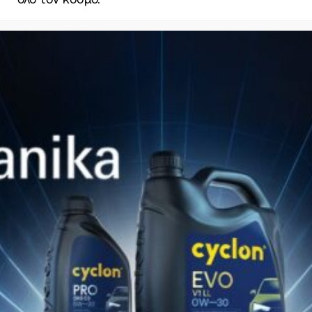
Συμμετείχαν περίπου 1.800 εκθέτες,
περισσότεροι από 100.000 επισκέπτες ήταν
εκεί κατά τη διάρκεια των 5 ημερών της
έκθεσης. Η LPC ήταν εκεί με ένα πολύ
καλαίσθητο περίπτερο που προσήλκυσε
περισσότερους από 1.500 επισκέπτες!!
BACK TO NEWS
Βρείτε το κατάλληλο λιπαντικό Cyclon
για το όχημα ή τον εξοπλισμό σας!!