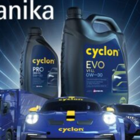
ολοκληρωμένη υποστήριξη. Παρέχουμε επώνυμα
προωθητικά μέσα, όπως banners, φυλλάδια, δείγματα
προϊόντων και ειδικά stands προβολής, που ενισχύουν
την εικόνα και την παρουσία σας στον χώρο.
Παράλληλα, διαθέτουμε τεχνικούς οδηγούς και
εκπαιδευτικό υλικό, εξοπλίζοντας την ομάδα σας με τις
γνώσεις και τις δεξιότητες που απαιτούνται για την
άριστη εξυπηρέτηση και τεχνική υποστήριξη προς
τους πελάτες σας.
Με τη στήριξη της Cyclon, ενισχύετε την εμπιστοσύνη
των πελατών, αυξάνετε τις πωλήσεις σας και
ξεχωρίζετε ως αξιόπιστος συνεργάτης στον τομέα των
λιπαντικών και βιομηχανικών υγρών υψηλής ποιότητας.