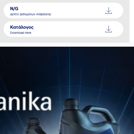
N/G
Δελτίο Δεδομένων Ασφαλείας
Κατάλογος
Download Here
ΠΑΡΌΜΟΙΑ ΠΡΟΪΌΝΤΑ