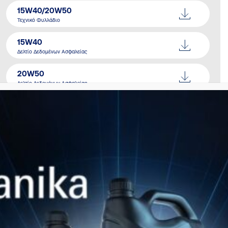
15W40/20W50
Τεχνικό Φυλλάδιο
15W40
Δελτίο Δεδομένων Ασφαλείας
20W50
Δελτίο Δεδομένων Ασφαλείας
Κατάλογος
Download Here
ΠΑΡΌΜΟΙΑ ΠΡΟΪΌΝΤΑ