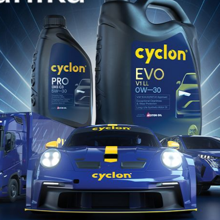
PREMUS™ LI-CA
Γράσο λιθίου- ασβεστίου υψηλής απόδοσης