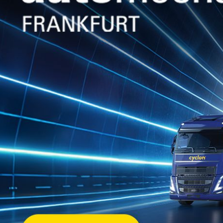
PREMUS™ COT
Γράσο λιθίου υψηλής απόδοσης