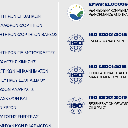
EMAS: EL00005
VERIFIED ENVIRONMENT
PERFORMANCE AND TR
ΝΗΤΉΡΩΝ ΕΠΙΒΑΤΙΚΏΝ
ΕΛΑΦΡΏΝ ΦΟΡΤΗΓΏΝ
ΙΝΗΤΉΡΩΝ ΦΟΡΤΗΓΏΝ ΒΑΡΈΩΣ
ISO 50001:2018
ENERGY MANAGEMENT 
ΝΗΤΉΡΩΝ ΓΙΑ ΜΟΤΟΣΙΚΛΈΤΕΣ
ΤΆΔΟΣΗΣ ΚΊΝΗΣΗΣ
ISO 45001:2018
ΕΩΡΓΙΚΏΝ ΜΗΧΑΝΗΜΆΤΩΝ
OCCUPATIONAL HEALTH 
MANAGEMENT SYSTEM
ΠΕΥΤΙΚΟΎ ΕΞΟΠΛΙΣΜΟΎ
ΚΑΦΏΝ ΑΝΑΨΥΧΉΣ
ISO 22301:2019
ΤΑΣΚΕΥΏΝ ΚΑΙ
REGENERATION OF WAST
Ν ΈΡΓΩΝ
OILS (WLO)
ΡΑΓΩΓΉΣ ΕΝΈΡΓΕΙΑΣ
ΙΟΜΗΧΑΝΙΚΏΝ ΕΦΑΡΜΟΓΏΝ