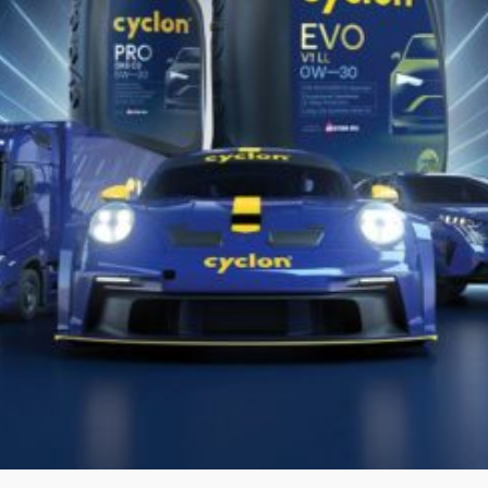
ATF S-DCT
Πλήρως συνθετικό υγρό αυτόματων κιβωτίων