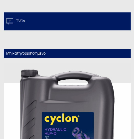
TVCs
Μη κατηγοριοποιημένο