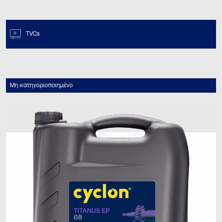
TVCs
Μη κατηγοριοποιημένο