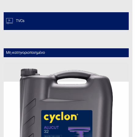
TVCs
Μη κατηγοριοποιημένο