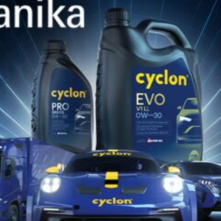
Βρείτε το κατάλληλο λιπαντικό Cyclon
για το όχημα ή τον εξοπλισμό σας!!
ΑΝΑΚΑΛΥΨΤΕ ΤΩΡΑ
ΑΝΑΚΑΛΎΨΤΕ ΤΗ CYCLON
ΣΤΑ
SOCIAL MEDIA