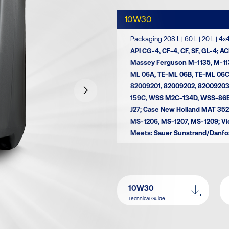
10W30
Packaging 208 L | 60 L | 20 L | 4x4
API CG-4, CF-4, CF, SF, GL-4; ACE
Massey Ferguson M-1135, M-113
ML 06A, TE-ML 06B, TE-ML 06C,
82009201, 82009202, 8200920
159C, WSS M2C-134D, WSS-86B,
J27; Case New Holland MAT 352
MS-1206, MS-1207, MS-1209; Vi
Meets: Sauer Sunstrand/Danfoss
10W30
Technical Guide