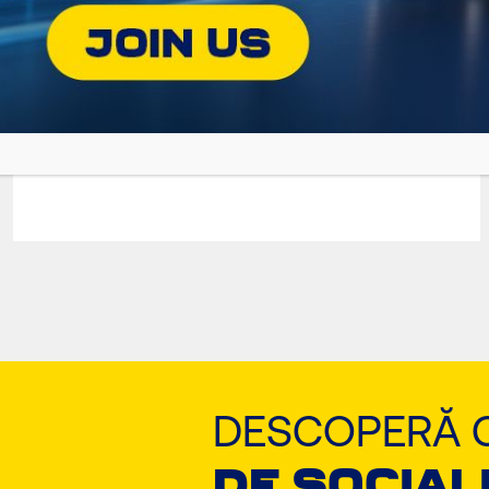
GRANIT NATGAS
Premium Oil for Gas-Fueled Engines
DESCOPERĂ 
DE SOCIAL