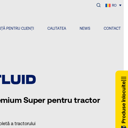
RO
ȚĂ PENTRU CLIENȚI
CALITATEA
NEWS
CONTACT
FLUID
Produse înlocuite
remium Super pentru tractor
letă a tractorului