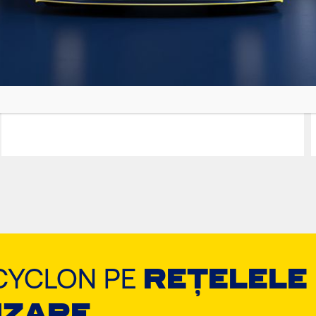
GRANIT PRO
EURO MAXX
Ulei de motor premium sintetic
CYCLON PE
REȚELELE
IZARE