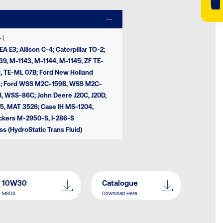
 L
A E3; Allison C-4; Caterpillar TO-2;
9, M-1143, M-1144, M-1145; ZF TE-
 TE-ML 07B; Ford New Holland
3; Ford WSS M2C-159B, WSS M2C-
 WSS-86C; John Deere J20C, J20D,
5, MAT 3526; Case IH MS-1204,
ckers M-2950-S, I-286-S
 (HydroStatic Trans Fluid)
10W30
Catalogue
MSDS
Download Here