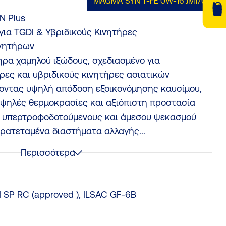
MAGMA SYN T-FE 0W-16
JM170
N Plus
για TGDI & Υβριδικούς Κινητήρες
ινητήρων
ήρα χαμηλού ιξώδους, σχεδιασμένο για
ρες και υβριδικούς κινητήρες ασιατικών
ντας υψηλή απόδοση εξοικονόμησης καυσίμου,
ψηλές θερμοκρασίες και αξιόπιστη προστασία
ια υπερτροφοδοτούμενους και άμεσου ψεκασμού
αρατεταμένα διαστήματα αλλαγής...
Περισσότερα
I SP RC (approved ), ILSAC GF-6B