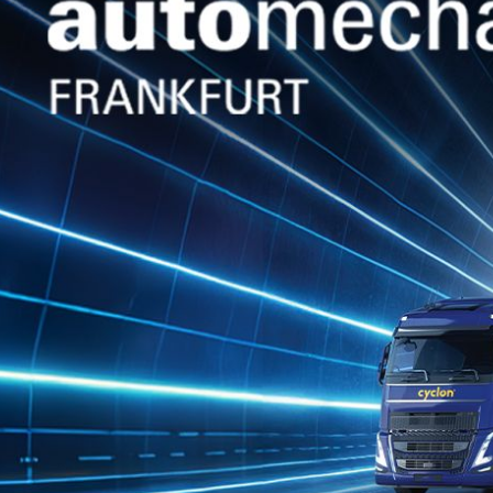
Π
CYCLON EVO
V-FE
0W-20
Συνθετικό λιπαντικό κινητήρα χαμηλού
ιξώδους τύπου mid‑SAPS, σχεδιασμένο
για τους πιο πρόσφατους
βενζινοκινητήρες VW (άμεσου...