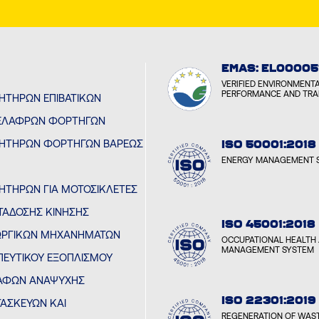
EMAS: EL00005
VERIFIED ENVIRONMENT
PERFORMANCE AND TR
ΝΗΤΉΡΩΝ ΕΠΙΒΑΤΙΚΏΝ
ΕΛΑΦΡΏΝ ΦΟΡΤΗΓΏΝ
ΙΝΗΤΉΡΩΝ ΦΟΡΤΗΓΏΝ ΒΑΡΈΩΣ
ISO 50001:2018
ENERGY MANAGEMENT 
ΝΗΤΉΡΩΝ ΓΙΑ ΜΟΤΟΣΙΚΛΈΤΕΣ
ΤΆΔΟΣΗΣ ΚΊΝΗΣΗΣ
ISO 45001:2018
ΕΩΡΓΙΚΏΝ ΜΗΧΑΝΗΜΆΤΩΝ
OCCUPATIONAL HEALTH 
MANAGEMENT SYSTEM
ΠΕΥΤΙΚΟΎ ΕΞΟΠΛΙΣΜΟΎ
ΚΑΦΏΝ ΑΝΑΨΥΧΉΣ
ISO 22301:2019
ΤΑΣΚΕΥΏΝ ΚΑΙ
REGENERATION OF WAST