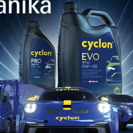
ΑΡΌΜΟΙΑ ΠΡΟΪΌΝ
CYCLON EVO
M-FE
0W-20
Συνθετικό λιπαντικό κινητήρα χαμηλού
ιξώδους, το οποίο προσφέρει
εξαιρετική οικονομία καυσίμου και
μακροχρόνια προστασία για...