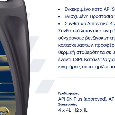
Εγκεκριμένο κατά API S
Ενισχυμένη Προστασία 
Συνθετικό Λιπαντικό Κ
Συνθετικό λιπαντικό κινητ
σύγχρονους βενζινοκινητή
κατασκευαστών, προσφέρο
θερμική σταθερότητα σε υ
έναντι LSPI. Κατάλληλο γ
κινητήρες, υποστηρίζει π
Προδιαγραφές
API SN Plus (approved), AP
Συσκευασίες
4 x 4L | 12 x 1L