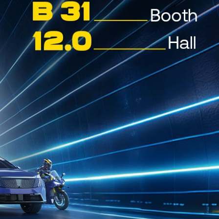
ΤΑ
CYCLON EVO
J-FE
0W-8
Συνθετικό λιπαντικό πολύ χαμηλού
ιξώδους, συμβατό με την προδιαγραφή
JASO GLV‑1, το οποίο προσφέρει
οικονομία...