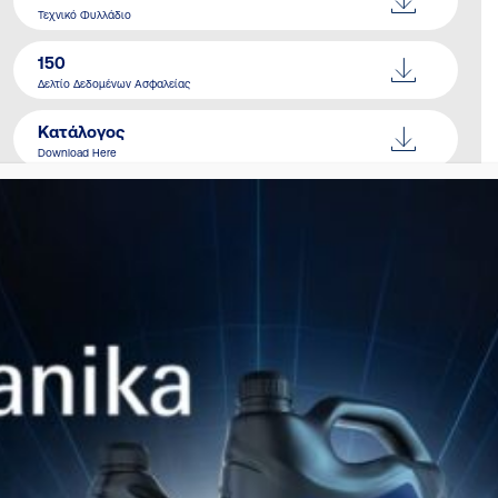
Τεχνικό Φυλλάδιο
150
Δελτίο Δεδομένων Ασφαλείας
Κατάλογος
Download Here
ΠΑΡΌΜΟΙΑ ΠΡΟΪΌΝΤΑ