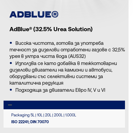
ADBLUE®
AdBlue® (32.5% Urea Solution)
Висока чистота, готова за употреба
течност за дизелови отработени газове с 32,5%
урея в ултра чиста вода (AUS32)
Използва се като добавка в тежкотоварни
дизелови двигатели на камиони и автобуси,
оборудвани със селективни системи за
каталитична редукция
Подходяща за двигатели Евро IV, V и VI
Packaging 5L | 10L | 20L | 200L | 1.000L
ISO 22241; DIN 70070