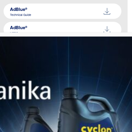
AdBlue®
Technical Guide
AdBlue®
MSDS
SIMILAR PRODUCTS