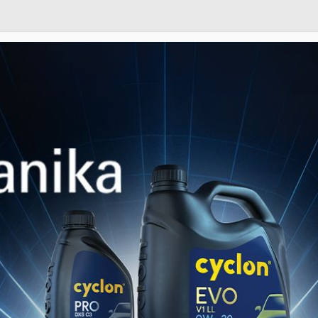
LPC е част от Motor 
групи в рафиниране
Гърция и по-широки
От 1981, компанията
изледвания с цел ра