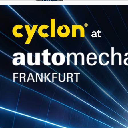
LS
15W40
Premium heavy-duty oil for
severe-duty construction and
mining engines. Offers
outstanding wear protection,
thermal resistance...