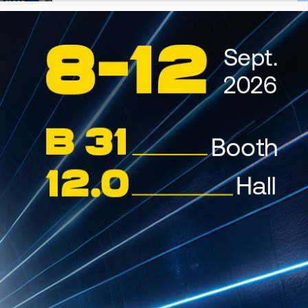
TO-4
10W
Specially formulated oil meeting
Caterpillar TO-4 specification,
delivering superior friction control,
anti-wear protection, seal/metal
compatibility...