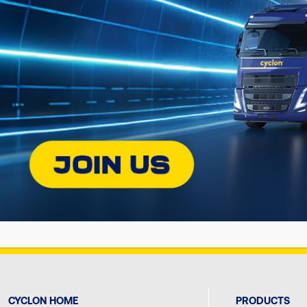
Find the appropriate Cyclon lubricant
for your vehicle or equipment!!
DISCOVER C
ON
SOCIAL
CYCLON HOME
PRODUCTS