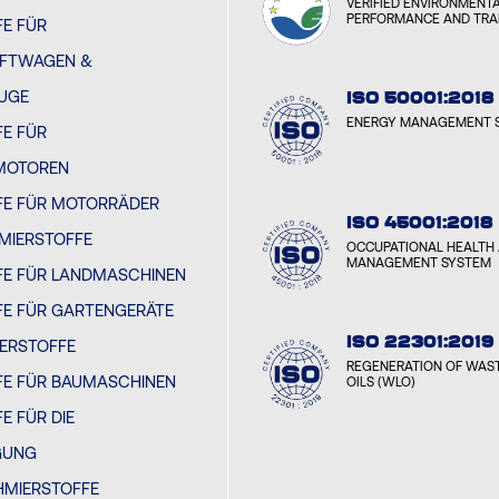
VERIFIED ENVIRONMENT
PERFORMANCE AND TR
E FÜR
FTWAGEN &
EUGE
ISO 50001:2018
ENERGY MANAGEMENT 
E FÜR
MOTOREN
FE FÜR MOTORRÄDER
ISO 45001:2018
MIERSTOFFE
OCCUPATIONAL HEALTH 
MANAGEMENT SYSTEM
FE FÜR LANDMASCHINEN
FE FÜR GARTENGERÄTE
ISO 22301:2019
IERSTOFFE
REGENERATION OF WAST
FE FÜR BAUMASCHINEN
OILS (WLO)
E FÜR DIE
GUNG
HMIERSTOFFE