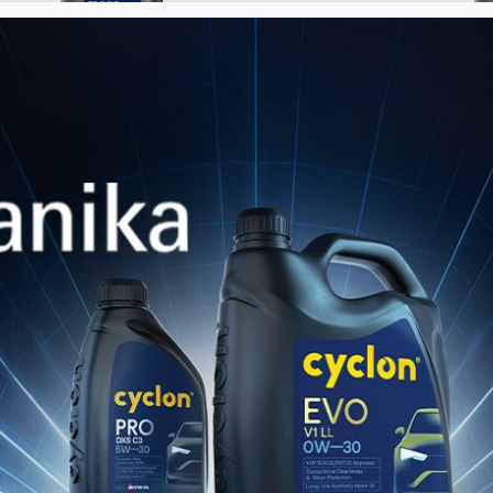
10W40
Advanced low-SAPS engine oil for
modern construction and off-road
machinery equipped with EGR,
SCR and...
PRODUKTE ANSEHEN