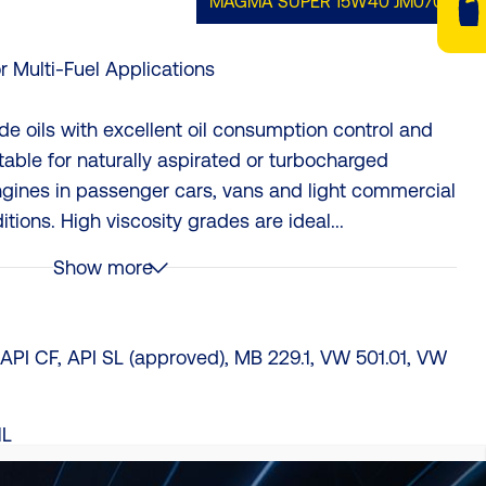
MAGMA SUPER 15W40
JM070
r Multi-Fuel Applications
e oils with excellent oil consumption control and
table for naturally aspirated or turbocharged
ngines in passenger cars, vans and light commercial
tions. High viscosity grades are ideal...
Show more
PI CF, API SL (approved), MB 229.1, VW 501.01, VW
1L