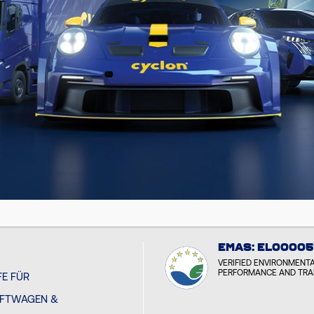
YCLON
 MEDIA
EMAS: EL00005
VERIFIED ENVIRONMENT
PERFORMANCE AND TR
E FÜR
FTWAGEN &