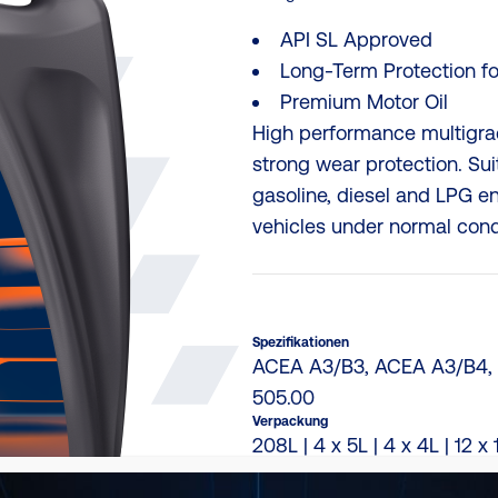
API SL Approved
Long-Term Protection fo
Premium Motor Oil
High performance multigrad
strong wear protection. Sui
gasoline, diesel and LPG e
vehicles under normal condi
Spezifikationen
ACEA A3/B3, ACEA A3/B4, A
505.00
Verpackung
208L | 4 x 5L | 4 x 4L | 12 x 