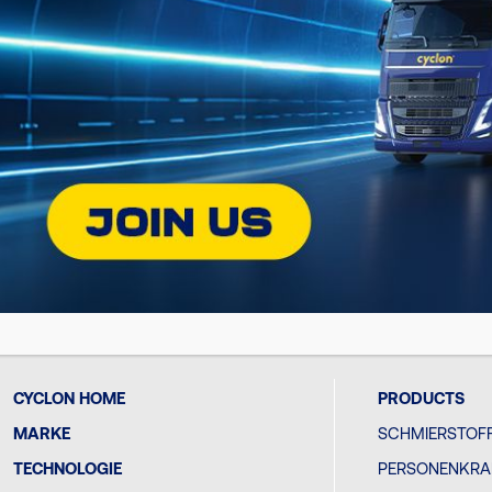
Find the appropriate Cyclon lubricant
for your vehicle or equipment!!
DISCOVER C
ON
SOCIAL
CYCLON HOME
PRODUCTS
MARKE
SCHMIERSTOFF
TECHNOLOGIE
PERSONENKRA