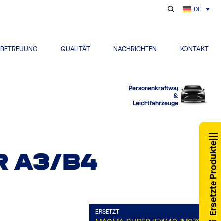
DE
NBETREUUNG
QUALITÄT
NACHRICHTEN
KONTAKT
Personenkraftwagen
&
Leichtfahrzeuge
Ersetzte Produkte
R A3/B4
ERSETZT