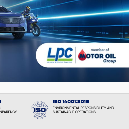
JETZT ENTDECKEN
1
ISO 14001:2015
AL
ENVIRONMENTAL RESPONSIBILITY AND
ANPARENCY
SUSTAINABLE OPERATIONS