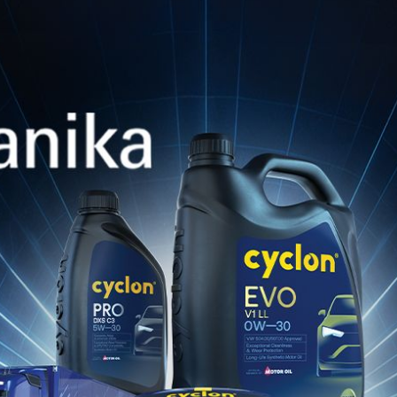
TDS
Produktkatalog
Hier herunterladen
Produktvergleichskatalog
Hier herunterladen