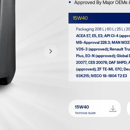
Approved By Major OEMs 
15W40
Packaging 208 L | 60 L | 25 L | 20 L
ACEA Ε7, Ε5, Ε3; API CI-4 (app
MB-Approval 228.3; MAN M3275
VDS-3 (approved); Renault Tr
Plus, EO-N (approved); Globa
20077, CES 20078; DAF SHPD; Al
(approved); ZF TE-ML 07C; Deut
93Κ215; IVECO 18-1804 T2 E3
15W40
Technical Guide