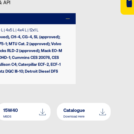
& API
 | 4x5 L | 4x4 L | 12x1 L
roved), CH-4, CG-4, SL (approved);
-1; MTU Cat. 2 (approved); Volvo
ucks RLD-2 (approved); Mack EO-M
l DHD-1; Cummins CES 20076, CES
lison C4; Caterpillar ECF-2, ECF-1
z DQC III-10; Detroit Diesel DFS
15W40
Catalogue
MSDS
Download Here