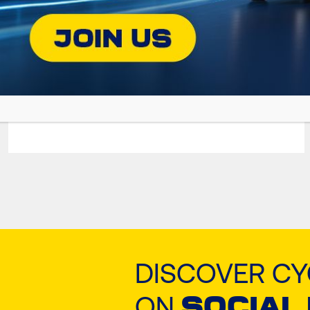
MAGMA SYN V-
FE
Potpuno sintetičko motorno ulje
DISCOVER C
ON
SOCIAL