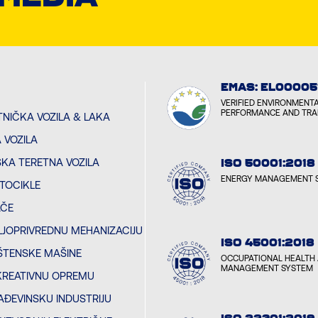
EMAS: EL00005
VERIFIED ENVIRONMENT
PERFORMANCE AND TR
TNIČKA VOZILA & LAKA
 VOZILA
ŠKA TERETNA VOZILA
ISO 50001:2018
ENERGY MANAGEMENT 
TOCIKLE
AČE
LJOPRIVREDNU MEHANIZACIJU
ISO 45001:2018
ŠTENSKE MAŠINE
OCCUPATIONAL HEALTH 
MANAGEMENT SYSTEM
KREATIVNU OPREMU
AĐEVINSKU INDUSTRIJU