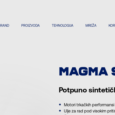
BRAND
PROIZVODA
TEHNOLOGIJA
MREŽA
KOR
MAGMA 
Potpuno sintetič
Motori trkačkih performansi
Ulje za rad pod visokim prit