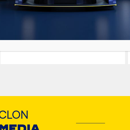
MAGMA SYN M-
FE
Potpuno sintetičko motorno ulje
YCLON
 MEDIA