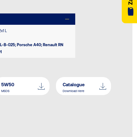
x1 L
LL-B-025; Porsche A40; Renault RN
1
5W50
Catalogue
MSDS
Download Here