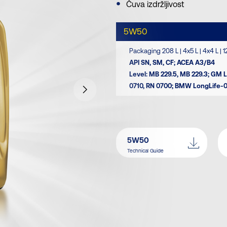
Čuva izdržljivost
5W50
Packaging 208 L | 4x5 L | 4x4 L | 12
API SN, SM, CF; ACEA A3/B4
Level: MB 229.5, MB 229.3; GM 
0710, RN 0700; BMW LongLife-0
5W50
Technical Guide