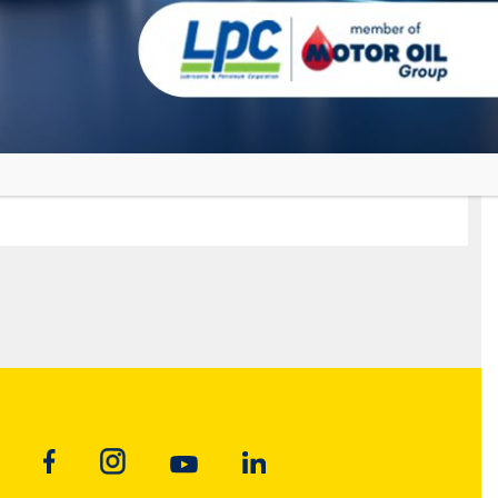
MAGMA PRO V1
Premium sintetičko motorno ulje