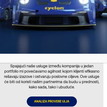
B2B SERVICES
Industrija ulja i maziva igraju značajnu ulogu u pružanju
efikasnosti u B2B segmentu industrije, naročito u
sektorima kao što su građevinarstvo i rudarstvo.
Spajajući naše usluge između kompanija u jedan
portfolio mi povećavamo agilnost kojom klijenti efikasno
rešavaju izazove i ostvaruju poslovne ciljeve. Ove usluge
će biti od koristi našim partnerima da budu u prednosti,
kako sada, tako i ubuduće.
ANALIZA PROVERE ULJA