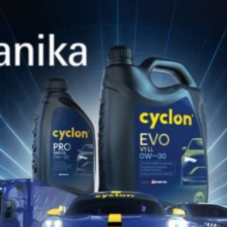
LPC
Cyclon is produced by LPC, a leading
European lubricants company. LPC -being
a major producer of base oils- is fully
verticalized and uses state of the art
technology in all its production plants.
ISTRAŽITE VIŠE