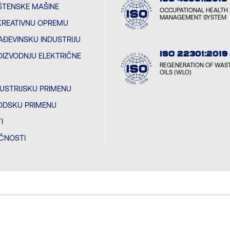
ŠTENSKE MAŠINE
OCCUPATIONAL HEALTH 
MANAGEMENT SYSTEM
KREATIVNU OPREMU
AĐEVINSKU INDUSTRIJU
ISO 22301:2019
OIZVODNJU ELEKTRIČNE
REGENERATION OF WAST
OILS (WLO)
DUSTRIJSKU PRIMENU
ODSKU PRIMENU
I
EČNOSTI