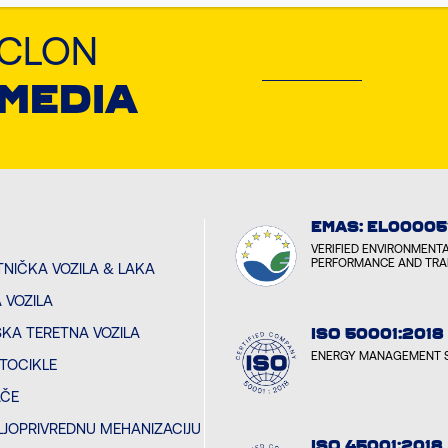
YCLON
 MEDIA
EMAS: EL00005
VERIFIED ENVIRONMENT
PERFORMANCE AND TR
TNIČKA VOZILA & LAKA
 VOZILA
ŠKA TERETNA VOZILA
ISO 50001:2018
ENERGY MANAGEMENT 
TOCIKLE
AČE
LJOPRIVREDNU MEHANIZACIJU
ISO 45001:2018