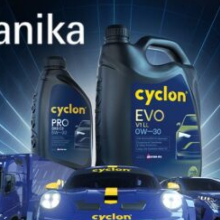
ТОЧКИ НА ПРОДАЖБА
Морските масла CYCLON по цял свят предлагат
решения за смазване , чрез изграждане на високо
акредитирани кооперации в ключови морски
центрове